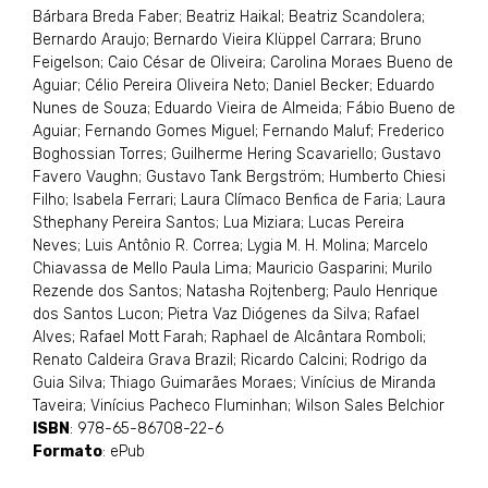
Bárbara Breda Faber; Beatriz Haikal; Beatriz Scandolera;
Bernardo Araujo; Bernardo Vieira Klüppel Carrara; Bruno
Feigelson; Caio César de Oliveira; Carolina Moraes Bueno de
Aguiar; Célio Pereira Oliveira Neto; Daniel Becker; Eduardo
Nunes de Souza; Eduardo Vieira de Almeida; Fábio Bueno de
Aguiar; Fernando Gomes Miguel; Fernando Maluf; Frederico
Boghossian Torres; Guilherme Hering Scavariello; Gustavo
Favero Vaughn; Gustavo Tank Bergström; Humberto Chiesi
Filho; Isabela Ferrari; Laura Clímaco Benfica de Faria; Laura
Sthephany Pereira Santos; Lua Miziara; Lucas Pereira
Neves; Luis Antônio R. Correa; Lygia M. H. Molina; Marcelo
Chiavassa de Mello Paula Lima; Mauricio Gasparini; Murilo
Rezende dos Santos; Natasha Rojtenberg; Paulo Henrique
dos Santos Lucon; Pietra Vaz Diógenes da Silva; Rafael
Alves; Rafael Mott Farah; Raphael de Alcântara Romboli;
Renato Caldeira Grava Brazil; Ricardo Calcini; Rodrigo da
Guia Silva; Thiago Guimarães Moraes; Vinícius de Miranda
Taveira; Vinícius Pacheco Fluminhan; Wilson Sales Belchior
ISBN
: 978-65-86708-22-6
Formato
: ePub