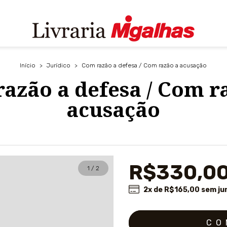
Início
>
Jurídico
>
Com razão a defesa / Com razão a acusação
azão a defesa / Com r
acusação
R$330,0
1
/
2
2
x de
R$165,00
sem ju