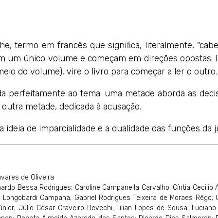
he, termo em francês que significa, literalmente, "cab
am um único volume e começam em direções opostas. Is
meio do volume), vire o livro para começar a ler o outro.
da perfeitamente ao tema: uma metade aborda as decis
 a outra metade, dedicada à acusação.
a ideia de imparcialidade e a dualidade das funções da j
avares de Oliveira
nardo Bessa Rodrigues; Caroline Campanella Carvalho; Cíntia Cecilio 
pe Longobardi Campana; Gabriel Rodrigues Teixeira de Moraes Rêgo;
Júnior; Júlio César Craveiro Devechi; Lilian Lopes de Sousa; Luciano