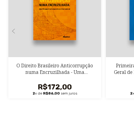
O Direito Brasileiro Anticorrupção
Primeir
numa Encruzilhada - Uma
Geral de
Perspectiva Comparativa e
Internacional
R$172,00
2
x de
R$86,00
sem juros
2