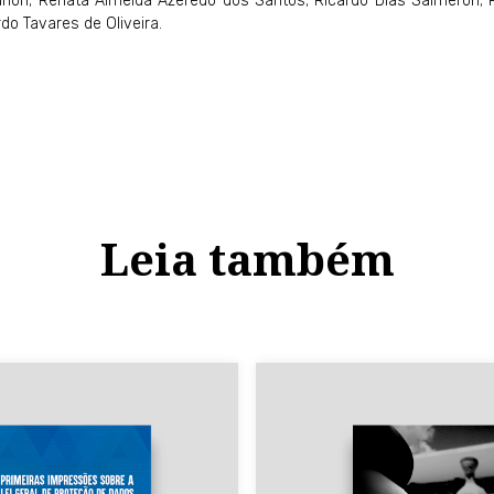
Zanon; Renata Almeida Azeredo dos Santos; Ricardo Dias Salmeron; R
do Tavares de Oliveira.
Leia também