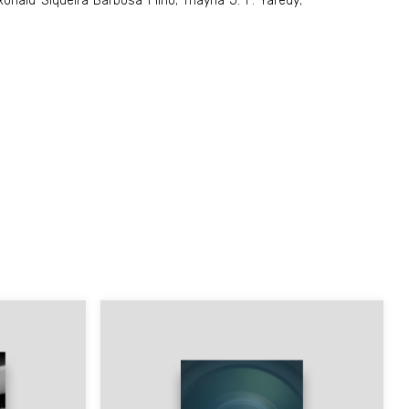
onald Siqueira Barbosa Filho; Thayná J. F. Yaredy;