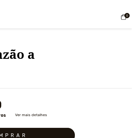
0
azão a
0
ros
Ver mais detalhes