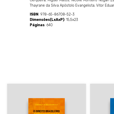
Cerqueira; Miguel Matos; Nicolle Monteiro Nogari 
Thayrane da Silva Apóstolo Evangelista; Vitor Eduar
ISBN
: 978-65-86708-52-3
Dimensões(LxAxP)
: 15,5x23
Páginas
: 640