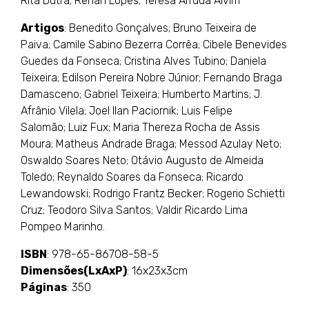
Rita Dutra; Renan Lopes; Teresa Arruda Alvim
Artigos
: Benedito Gonçalves; Bruno Teixeira de
Paiva; Camile Sabino Bezerra Corrêa; Cibele Benevides
Guedes da Fonseca; Cristina Alves Tubino; Daniela
Teixeira; Edilson Pereira Nobre Júnior; Fernando Braga
Damasceno; Gabriel Teixeira; Humberto Martins; J.
Afrânio Vilela; Joel Ilan Paciornik; Luis Felipe
Salomão; Luiz Fux; Maria Thereza Rocha de Assis
Moura; Matheus Andrade Braga; Messod Azulay Neto;
Oswaldo Soares Neto; Otávio Augusto de Almeida
Toledo; Reynaldo Soares da Fonseca; Ricardo
Lewandowski; Rodrigo Frantz Becker; Rogerio Schietti
Cruz; Teodoro Silva Santos; Valdir Ricardo Lima
Pompeo Marinho.
ISBN
: 978-65-86708-58-5
Dimensões(LxAxP)
: 16x23x3cm
Páginas
: 350