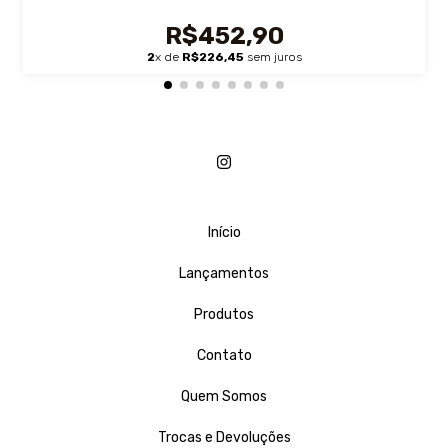
R$452,90
2
x de
R$226,45
sem juros
Início
Lançamentos
Produtos
Contato
Quem Somos
Trocas e Devoluções