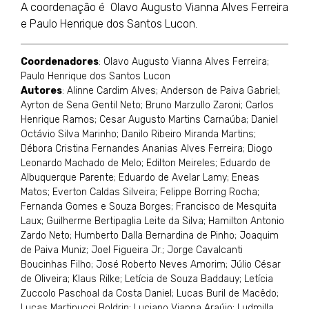
A coordenação é Olavo Augusto Vianna Alves Ferreira
e Paulo Henrique dos Santos Lucon.
Coordenadores
: Olavo Augusto Vianna Alves Ferreira;
Paulo Henrique dos Santos Lucon
Autores
: Alinne Cardim Alves; Anderson de Paiva Gabriel;
Ayrton de Sena Gentil Neto; Bruno Marzullo Zaroni; Carlos
Henrique Ramos; Cesar Augusto Martins Carnaúba; Daniel
Octávio Silva Marinho; Danilo Ribeiro Miranda Martins;
Débora Cristina Fernandes Ananias Alves Ferreira; Diogo
Leonardo Machado de Melo; Edilton Meireles; Eduardo de
Albuquerque Parente; Eduardo de Avelar Lamy; Eneas
Matos; Everton Caldas Silveira; Felippe Borring Rocha;
Fernanda Gomes e Souza Borges; Francisco de Mesquita
Laux; Guilherme Bertipaglia Leite da Silva; Hamilton Antonio
Zardo Neto; Humberto Dalla Bernardina de Pinho; Joaquim
de Paiva Muniz; Joel Figueira Jr.; Jorge Cavalcanti
Boucinhas Filho; José Roberto Neves Amorim; Júlio César
de Oliveira; Klaus Rilke; Letícia de Souza Baddauy; Letícia
Zuccolo Paschoal da Costa Daniel; Lucas Buril de Macêdo;
Lucas Martinucci Boldrin; Luciano Vianna Araújo; Ludmilla