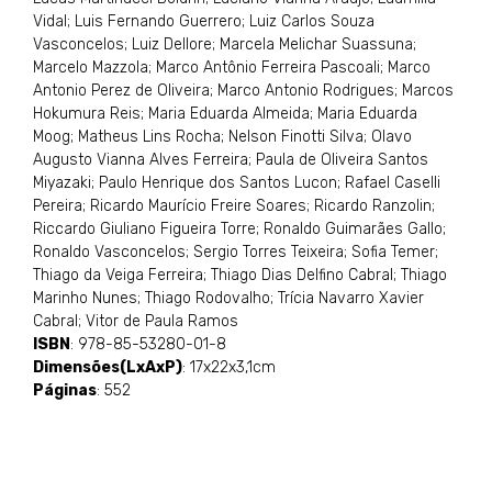
Vidal; Luis Fernando Guerrero; Luiz Carlos Souza
Vasconcelos; Luiz Dellore; Marcela Melichar Suassuna;
Marcelo Mazzola; Marco Antônio Ferreira Pascoali; Marco
Antonio Perez de Oliveira; Marco Antonio Rodrigues; Marcos
Hokumura Reis; Maria Eduarda Almeida; Maria Eduarda
Moog; Matheus Lins Rocha; Nelson Finotti Silva; Olavo
Augusto Vianna Alves Ferreira; Paula de Oliveira Santos
Miyazaki; Paulo Henrique dos Santos Lucon; Rafael Caselli
Pereira; Ricardo Maurício Freire Soares; Ricardo Ranzolin;
Riccardo Giuliano Figueira Torre; Ronaldo Guimarães Gallo;
Ronaldo Vasconcelos; Sergio Torres Teixeira; Sofia Temer;
Thiago da Veiga Ferreira; Thiago Dias Delfino Cabral; Thiago
Marinho Nunes; Thiago Rodovalho; Trícia Navarro Xavier
Cabral; Vitor de Paula Ramos
ISBN
: 978-85-53280-01-8
Dimensões(LxAxP)
: 17x22x3,1cm
Páginas
: 552