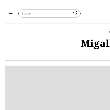
I
Migal