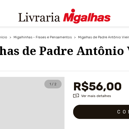
nício
>
Migalhinhas - Frases e Pensamentos
>
Migalhas de Padre Antônio Viei
has de Padre Antônio 
R$56,00
1
/
2
Ver mais detalhes